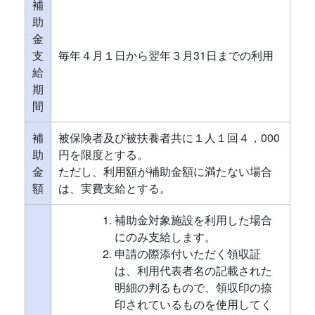
補
助
金
支
毎年４月１日から翌年３月31日までの利用
給
期
間
補
被保険者及び被扶養者共に１人１回４，000
助
円を限度とする。
金
ただし、利用額が補助金額に満たない場合
額
は、実費支給とする。
補助金対象施設を利用した場合
にのみ支給します。
申請の際添付いただく領収証
は、利用代表者名の記載された
明細の判るもので、領収印の捺
印されているものを使用してく