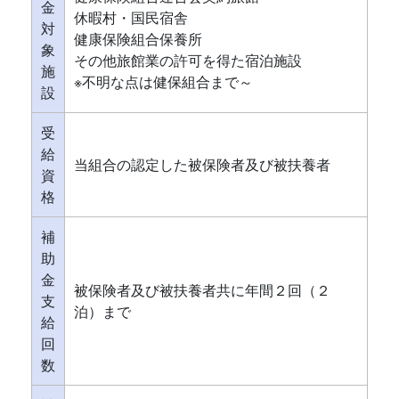
金
休暇村・国民宿舎
対
健康保険組合保養所
象
その他旅館業の許可を得た宿泊施設
施
※不明な点は健保組合まで～
設
受
給
当組合の認定した被保険者及び被扶養者
資
格
補
助
金
被保険者及び被扶養者共に年間２回（２
支
泊）まで
給
回
数