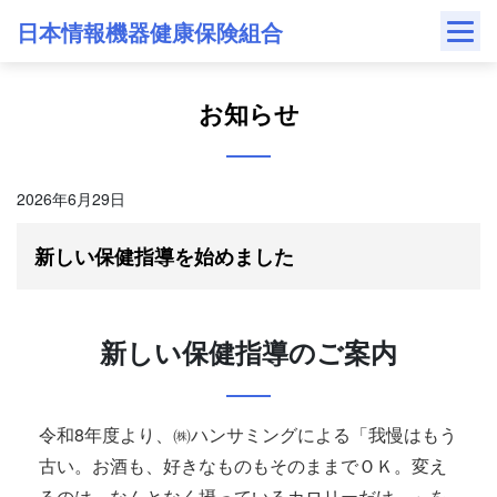
Skip
日本情報機器健康保険組合
to
content
お知らせ
2026年6月29日
新しい保健指導を始めました
新しい保健指導のご案内
令和8年度より、㈱ハンサミングによる「我慢はもう
古い。お酒も、好きなものもそのままでＯＫ。変え
るのは、なんとなく摂っているカロリーだけ。」を